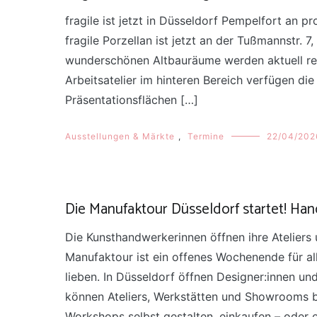
fragile ist jetzt in Düsseldorf Pempelfort an p
fragile Porzellan ist jetzt an der Tußmannstr.
wunderschönen Altbauräume werden aktuell ren
Arbeitsatelier im hinteren Bereich verfügen d
Präsentationsflächen […]
Ausstellungen & Märkte
,
Termine
22/04/202
Die Manufaktour Düsseldorf startet! Ha
Die Kunsthandwerkerinnen öffnen ihre Ateliers
Manufaktour ist ein offenes Wochenende für a
lieben. In Düsseldorf öffnen Designer:innen un
können Ateliers, Werkstätten und Showrooms be
Workshops selbst gestalten, einkaufen – oder 