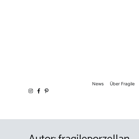
Zum
Inhalt
springen
fra
Atel
News
Über Fragile