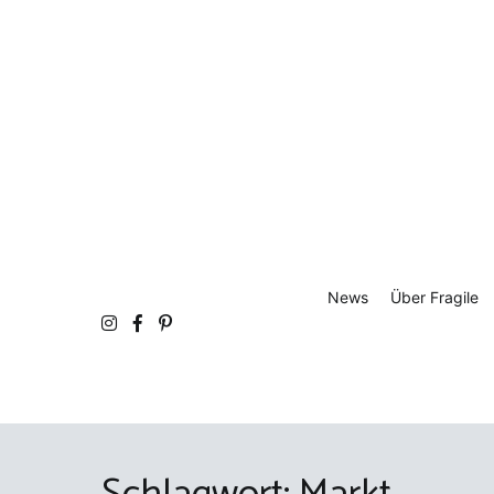
Zum
Inhalt
springen
fra
Atel
News
Über Fragile