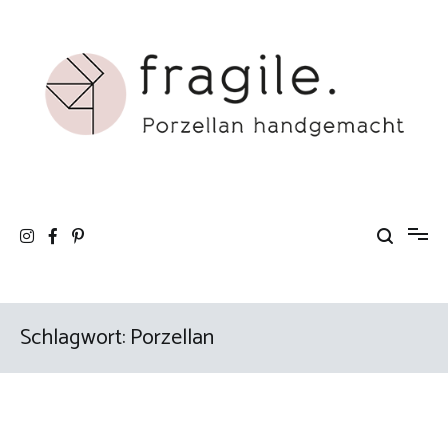
Zum
Inhalt
springen
fragile. Porzellan handgemacht
Atelier für Porzellangestaltung
Schlagwort:
Porzellan