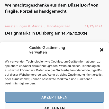
Weihnachtsgeschenke aus dem DüsselDorf von
fragile. Porzellan handgemacht
Ausstellungen & Märkte
,
Uncategorized
11/12/2024
Designmarkt in Duisburg am 14.-15.12.2024
Cookie-Zustimmung
Uncategorized
28/06/2020
verwalten
Porzellanworkshop 1: Porzellangießen am
12.07.2020 // 10-13 Uhr
Wir verwenden Technologien wie Cookies, um Geräteinformationen zu
speichern und/oder darauf zuzugreifen. Wenn du diesen Technologien
zustimmst, können wir Daten wie das Surfverhalten oder eindeutige IDs
auf dieser Website verarbeiten. Wenn du deine Zustimmung nicht erteilst
Uncategorized
15/06/2020
oder zurückziehst, können bestimmte Merkmale und Funktionen
! NEU ! Workshops
beeinträchtigt werden.
AKZEPTIEREN
ABLEHNEN